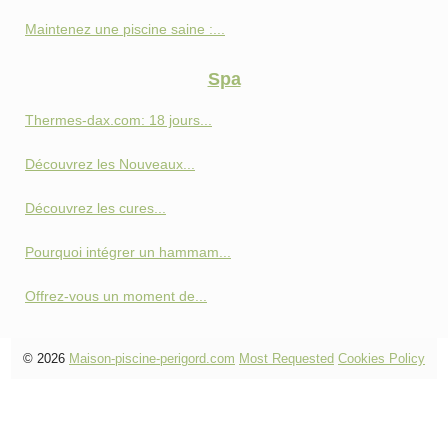
Maintenez une piscine saine :...
Spa
Thermes-dax.com: 18 jours...
Découvrez les Nouveaux...
Découvrez les cures...
Pourquoi intégrer un hammam...
Offrez-vous un moment de...
© 2026
Maison-piscine-perigord.com
Most Requested
Cookies Policy